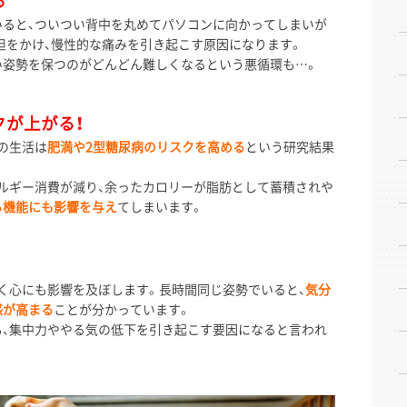
る
ると、ついつい背中を丸めてパソコンに向かってしまいが
担をかけ、慢性的な痛みを引き起こす原因になります。
い姿勢を保つのがどんどん難しくなるという悪循環も…。
が上がる！
の生活は
肥満や2型糖尿病のリスクを高める
という研究結果
ルギー消費が減り、余ったカロリーが脂肪として蓄積されや
る機能にも影響を与え
てしまいます。
く心にも影響を及ぼします。長時間同じ姿勢でいると、
気分
感が高まる
ことが分かっています。
、集中力ややる気の低下を引き起こす要因になると言われ