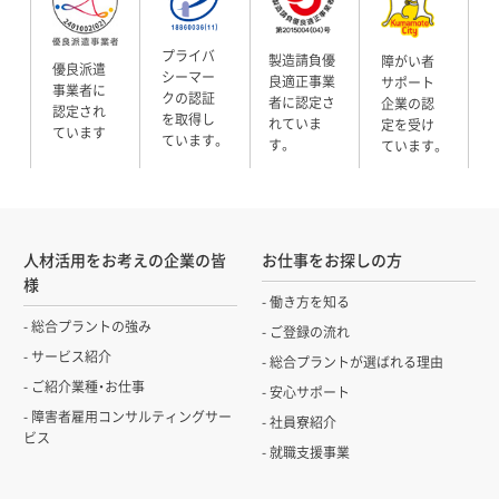
プライバ
製造請負優
障がい者
優良派遣
シーマー
良適正事業
サポート
事業者に
クの認証
者に認定さ
企業の認
認定され
を取得し
れていま
定を受け
ています
ています。
す。
ています。
人材活用をお考えの企業の皆
お仕事をお探しの方
様
働き方を知る
総合プラントの強み
ご登録の流れ
サービス紹介
総合プラントが選ばれる理由
ご紹介業種・お仕事
安心サポート
障害者雇用コンサルティングサー
社員寮紹介
ビス
就職支援事業